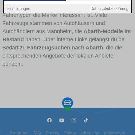
und Umlandverkehr zu sehen sind und für welche
Einstellungen
Datenschutzerklärung
Fahrertypen die Marke interessant ist. Viele
Fahrzeuge stammen von Autohäusern und
Autohändlern aus Mannheim, die
Abarth-Modelle im
Bestand
haben. Über interne Links gelangst du bei
Bedarf zu
Fahrzeugsuchen nach Abarth
, die die
entsprechenden Angebote der lokalen Anbieter
bündeln.
Ratgeber
FAQ
Presse
Städte
Über Uns
Impressum