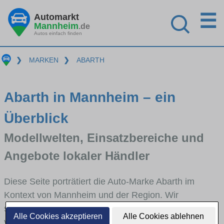
☰
Automarkt
Mannheim
.de
Autos einfach finden
❯
MARKEN
❯
ABARTH
Abarth in Mannheim – ein
Überblick
Modellwelten, Einsatzbereiche und
Angebote lokaler Händler
Diese Seite porträtiert die Auto-Marke Abarth im
Kontext von Mannheim und der Region. Wir
skizzieren, in welchen Fahrzeugklassen Abarth stark
Alle Cookies akzeptieren
Alle Cookies ablehnen
vertreten ist, welche Modellreihen häufig im Stadt-