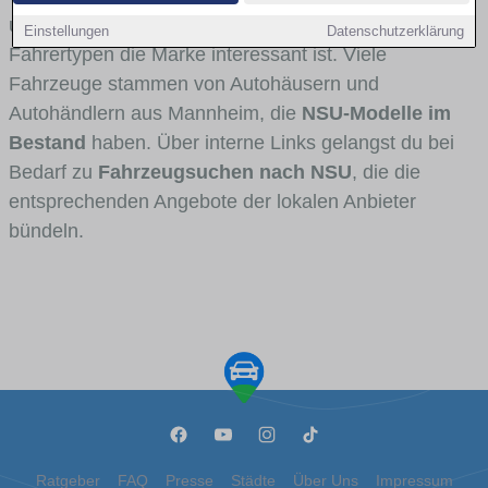
und Umlandverkehr zu sehen sind und für welche
Einstellungen
Datenschutzerklärung
Fahrertypen die Marke interessant ist. Viele
Fahrzeuge stammen von Autohäusern und
Autohändlern aus Mannheim, die
NSU-Modelle im
Bestand
haben. Über interne Links gelangst du bei
Bedarf zu
Fahrzeugsuchen nach NSU
, die die
entsprechenden Angebote der lokalen Anbieter
bündeln.
Ratgeber
FAQ
Presse
Städte
Über Uns
Impressum