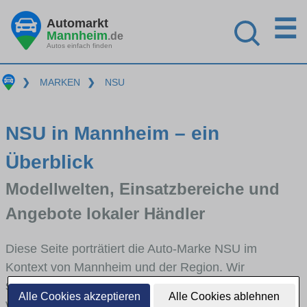
☰
Automarkt
Mannheim
.de
Autos einfach finden
❯
MARKEN
❯
NSU
NSU in Mannheim – ein
Überblick
Modellwelten, Einsatzbereiche und
Angebote lokaler Händler
Diese Seite porträtiert die Auto-Marke NSU im
Kontext von Mannheim und der Region. Wir
skizzieren, in welchen Fahrzeugklassen NSU stark
Alle Cookies akzeptieren
Alle Cookies ablehnen
vertreten ist, welche Modellreihen häufig im Stadt-