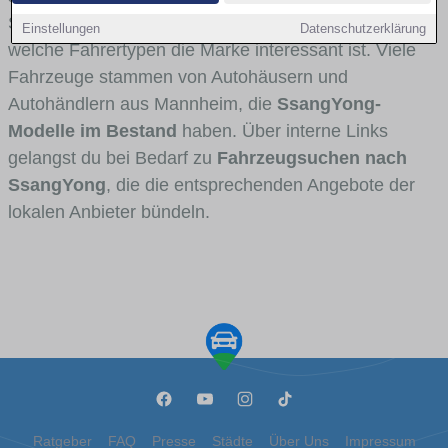
Stadt- und Umlandverkehr zu sehen sind und für
Einstellungen
Datenschutzerklärung
welche Fahrertypen die Marke interessant ist. Viele
Fahrzeuge stammen von Autohäusern und
Autohändlern aus Mannheim, die
SsangYong-
Modelle im Bestand
haben. Über interne Links
gelangst du bei Bedarf zu
Fahrzeugsuchen nach
SsangYong
, die die entsprechenden Angebote der
lokalen Anbieter bündeln.
Ratgeber
FAQ
Presse
Städte
Über Uns
Impressum