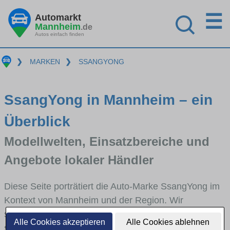
☰
Automarkt
Mannheim
.de
Autos einfach finden
❯
MARKEN
❯
SSANGYONG
SsangYong in Mannheim – ein
Überblick
Modellwelten, Einsatzbereiche und
Angebote lokaler Händler
Diese Seite porträtiert die Auto-Marke SsangYong im
Kontext von Mannheim und der Region. Wir
skizzieren, in welchen Fahrzeugklassen SsangYong
Alle Cookies akzeptieren
Alle Cookies ablehnen
stark vertreten ist, welche Modellreihen häufig im