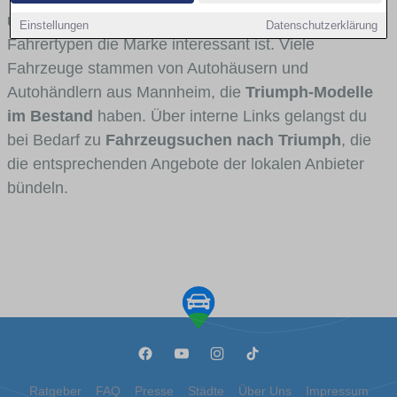
und Umlandverkehr zu sehen sind und für welche
Einstellungen
Datenschutzerklärung
Fahrertypen die Marke interessant ist. Viele
Fahrzeuge stammen von Autohäusern und
Autohändlern aus Mannheim, die
Triumph-Modelle
im Bestand
haben. Über interne Links gelangst du
bei Bedarf zu
Fahrzeugsuchen nach Triumph
, die
die entsprechenden Angebote der lokalen Anbieter
bündeln.
Ratgeber
FAQ
Presse
Städte
Über Uns
Impressum