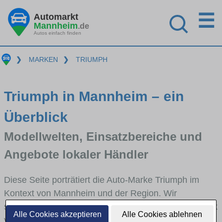
☰
Automarkt
Mannheim
.de
Autos einfach finden
❯
MARKEN
❯
TRIUMPH
Triumph in Mannheim – ein
Überblick
Modellwelten, Einsatzbereiche und
Angebote lokaler Händler
Diese Seite porträtiert die Auto-Marke Triumph im
Kontext von Mannheim und der Region. Wir
skizzieren, in welchen Fahrzeugklassen Triumph stark
Alle Cookies akzeptieren
Alle Cookies ablehnen
vertreten ist, welche Modellreihen häufig im Stadt-