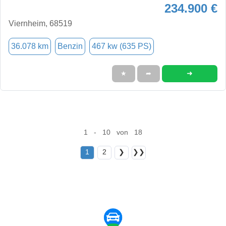
234.900 €
Viernheim, 68519
36.078 km
Benzin
467 kw (635 PS)
➜
★
➦
1 - 10 von 18
1
2
❯
❯❯