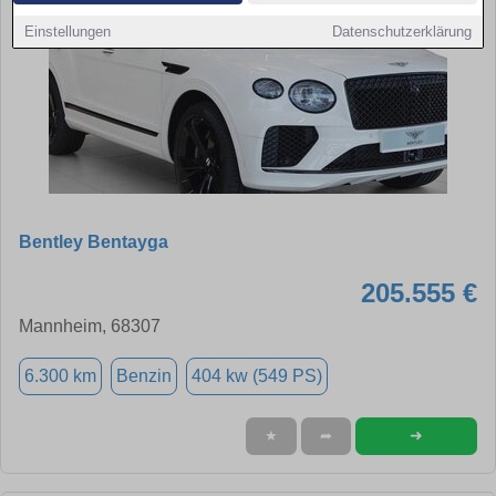
Einstellungen
Datenschutzerklärung
Bentley Bentayga
205.555 €
Mannheim, 68307
6.300 km
Benzin
404 kw (549 PS)
➜
★
➦