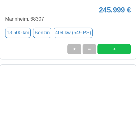
245.999 €
Mannheim, 68307
13.500 km
Benzin
404 kw (549 PS)
➜
★
➦