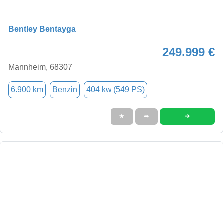
Bentley Bentayga
249.999 €
Mannheim, 68307
6.900 km
Benzin
404 kw (549 PS)
➜
★
➦