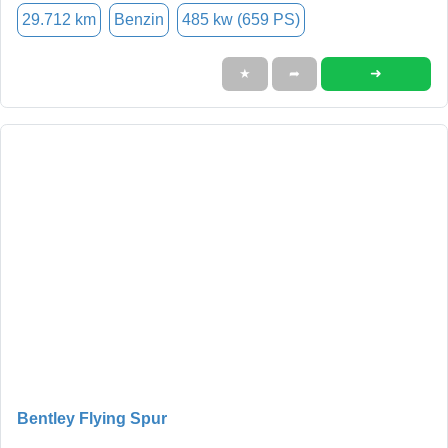
29.712 km
Benzin
485 kw (659 PS)
➜
★
➦
Bentley Flying Spur