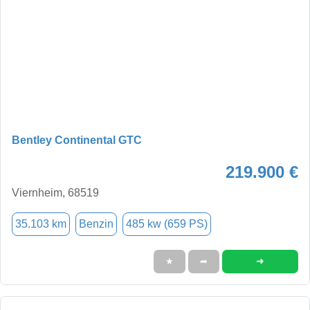
Bentley Continental GTC
219.900 €
Viernheim, 68519
35.103 km
Benzin
485 kw (659 PS)
➜
★
➦