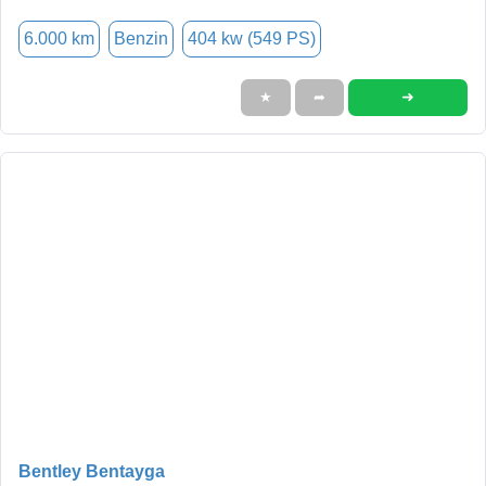
6.000 km
Benzin
404 kw (549 PS)
➜
★
➦
Bentley Bentayga