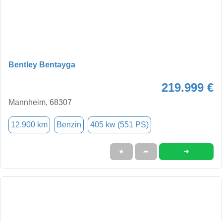
Bentley Bentayga
219.999 €
Mannheim, 68307
12.900 km
Benzin
405 kw (551 PS)
➜
★
➦