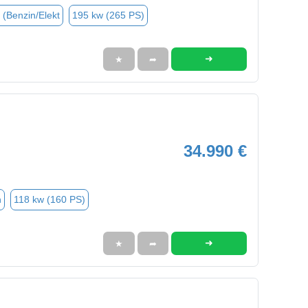
 (Benzin/Elekt
195 kw (265 PS)
➜
★
➦
34.990 €
n
118 kw (160 PS)
➜
★
➦