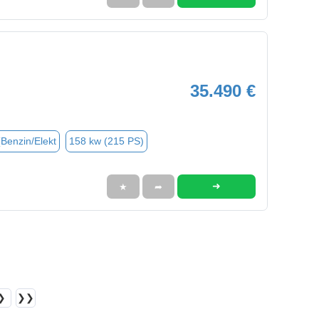
35.490 €
(Benzin/Elekt
158 kw (215 PS)
➜
★
➦
❯
❯❯