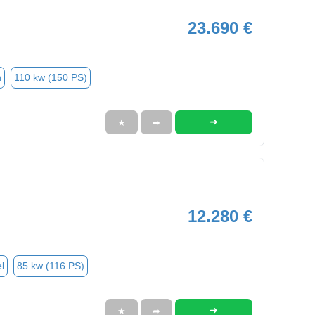
23.690 €
n
110 kw (150 PS)
➜
★
➦
12.280 €
l
85 kw (116 PS)
➜
★
➦