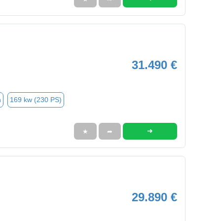
31.490 €
n
169 kw (230 PS)
➜
★
➦
29.890 €