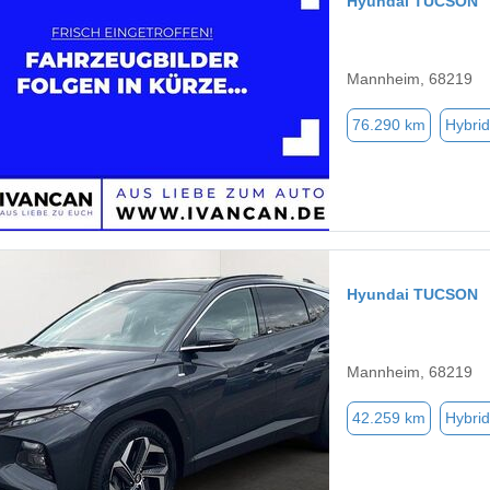
Hyundai TUCSON
Mannheim, 68219
76.290 km
Hybrid
Hyundai TUCSON
Mannheim, 68219
42.259 km
Hybrid