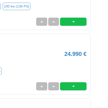
100 kw (136 PS)
➜
★
➦
24.990 €
n
➜
★
➦