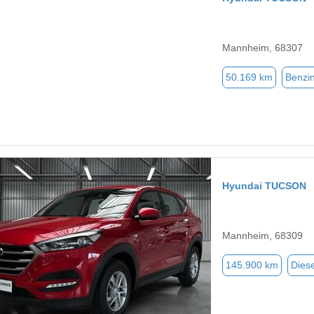
Mannheim, 68307
50.169 km
Benzi
Hyundai TUCSON
Mannheim, 68309
145.900 km
Diese