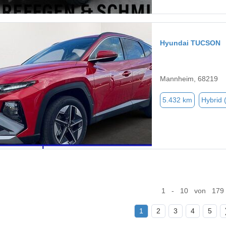
Hyundai TUCSON
Mannheim, 68219
5.432 km
Hybrid 
1 - 10 von 179
1
2
3
4
5