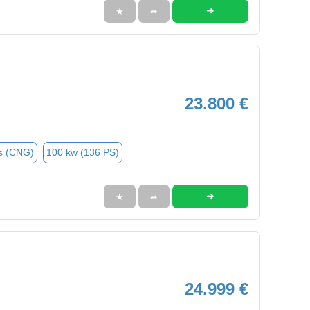
➜
★
➦
23.800 €
s (CNG)
100 kw (136 PS)
➜
★
➦
24.999 €