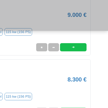
9.000 €
l
115 kw (156 PS)
➜
★
➦
8.300 €
l
115 kw (156 PS)