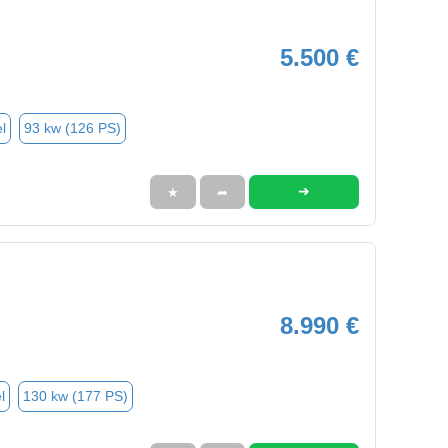
5.500 €
l
93 kw (126 PS)
➜
★
➦
8.990 €
l
130 kw (177 PS)