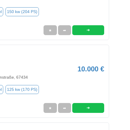
l
150 kw (204 PS)
➜
★
➦
10.000 €
nstraße, 67434
l
125 kw (170 PS)
➜
★
➦