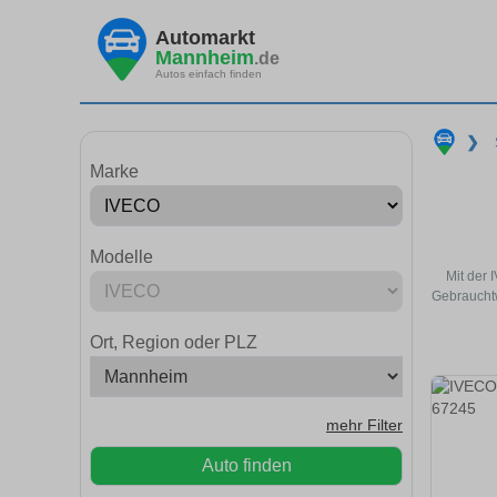
Automarkt
Mannheim
.de
Autos einfach finden
❯
Marke
Modelle
Mit der 
Gebrauchtw
Ort, Region oder PLZ
mehr Filter
Auto finden