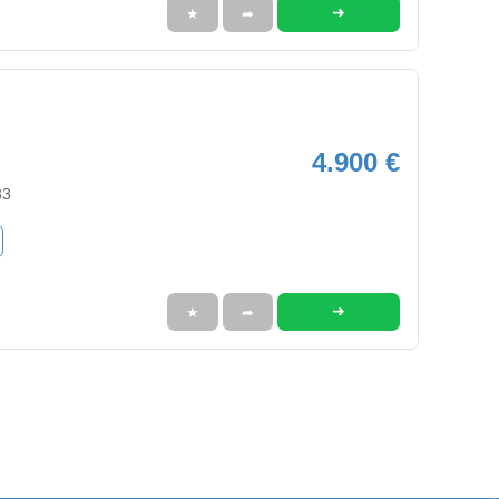
➜
★
➦
4.900 €
33
➜
★
➦