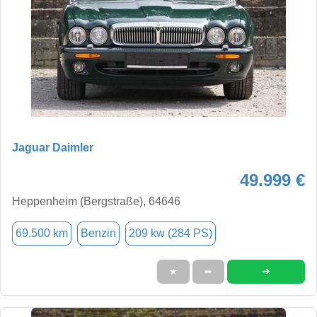
Jaguar Daimler
49.999 €
Heppenheim (Bergstraße), 64646
69.500 km
Benzin
209 kw (284 PS)
➜
★
➦