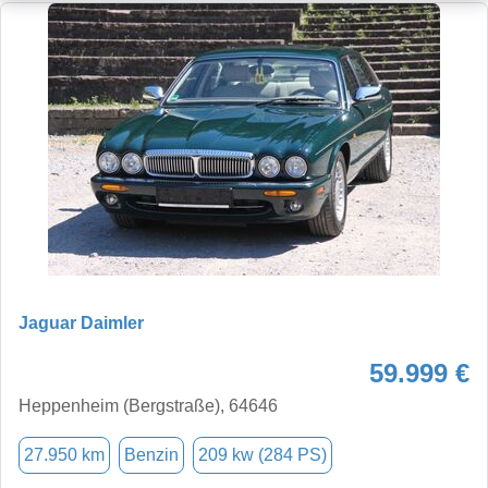
Jaguar Daimler
59.999 €
Heppenheim (Bergstraße), 64646
27.950 km
Benzin
209 kw (284 PS)