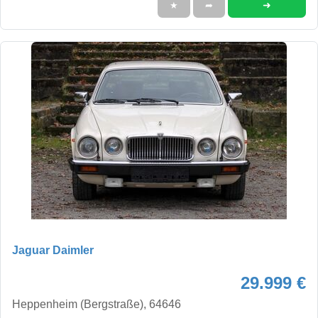
➜
★
➦
Jaguar Daimler
29.999 €
Heppenheim (Bergstraße), 64646