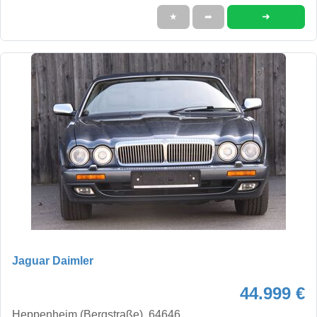
➜
★
➦
Jaguar Daimler
44.999 €
Heppenheim (Bergstraße), 64646