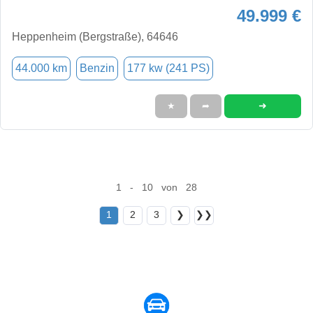
49.999 €
Heppenheim (Bergstraße), 64646
44.000 km
Benzin
177 kw (241 PS)
➜
★
➦
1 - 10 von 28
1
2
3
❯
❯❯