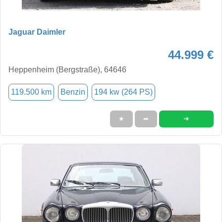
Jaguar Daimler
44.999 €
Heppenheim (Bergstraße), 64646
119.500 km
Benzin
194 kw (264 PS)
➜
★
➦