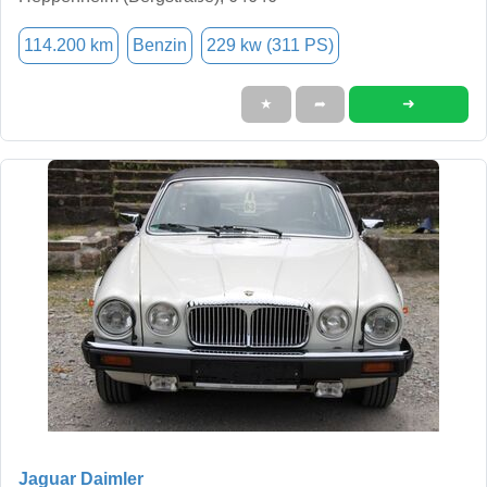
114.200 km
Benzin
229 kw (311 PS)
➜
★
➦
Jaguar Daimler