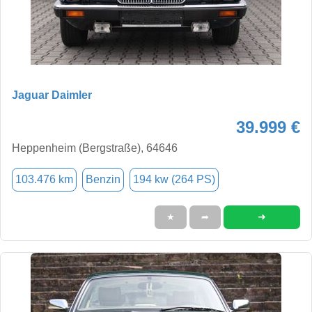
Jaguar Daimler
39.999 €
Heppenheim (Bergstraße), 64646
103.476 km
Benzin
194 kw (264 PS)
➜
★
➦