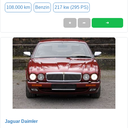
108.000 km
Benzin
217 kw (295 PS)
➜
★
➦
Jaguar Daimler