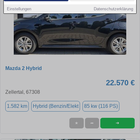
Einstellungen
Datenschutzerklärung
Mazda 2 Hybrid
22.570 €
Zellertal, 67308
1.582 km
Hybrid (Benzin/Elekt
85 kw (116 PS)
➜
★
➦