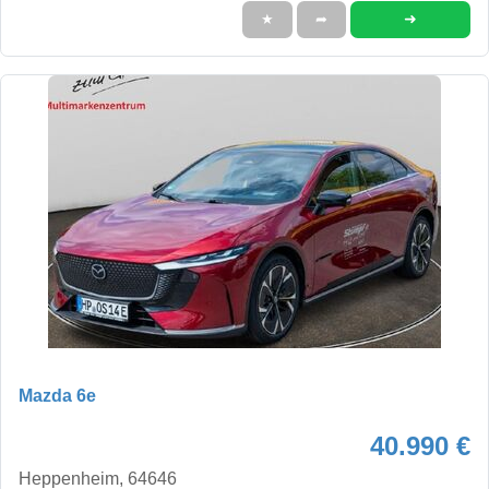
➜
★
➦
Mazda 6e
40.990 €
Heppenheim, 64646