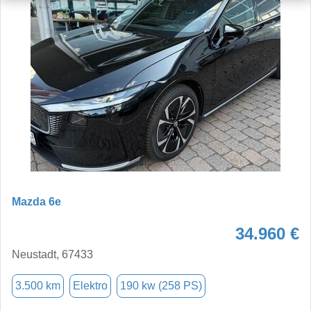
Mazda 6e
34.960 €
Neustadt, 67433
3.500 km
Elektro
190 kw (258 PS)