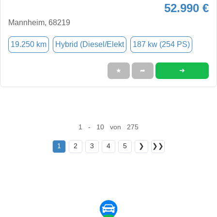
52.990 €
Mannheim, 68219
19.250 km
Hybrid (Diesel/Elekt
187 kw (254 PS)
➜
★
➦
1 - 10 von 275
1
2
3
4
5
❯
❯❯