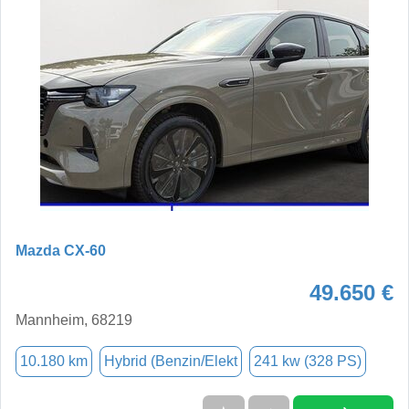
Mazda CX-60
49.650 €
Mannheim, 68219
10.180 km
Hybrid (Benzin/Elekt
241 kw (328 PS)