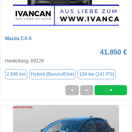
Mazda CX-5
41.850 €
Heidelberg, 69126
2.696 km
Hybrid (Benzin/Elekt
104 kw (141 PS)
➜
★
➦