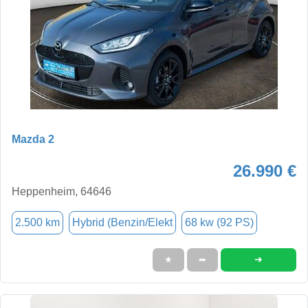
Mazda 2
26.990 €
Heppenheim, 64646
2.500 km
Hybrid (Benzin/Elekt
68 kw (92 PS)
➜
★
➦