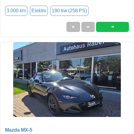
3.000 km
Elektro
190 kw (258 PS)
➜
★
➦
Mazda MX-5