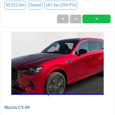
30.512 km
Diesel
187 kw (254 PS)
➜
★
➦
Mazda CX-80