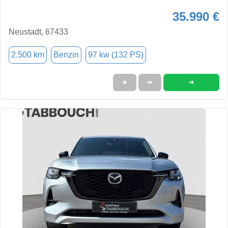
35.990 €
Neustadt, 67433
2.500 km
Benzin
97 kw (132 PS)
➜
★
➦