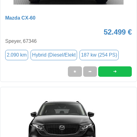
Mazda CX-60
52.499 €
Speyer, 67346
2.090 km
Hybrid (Diesel/Elekt
187 kw (254 PS)
➜
★
➦