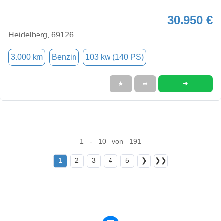
30.950 €
Heidelberg, 69126
3.000 km
Benzin
103 kw (140 PS)
➜
★
➦
1 - 10 von 191
1
2
3
4
5
❯
❯❯