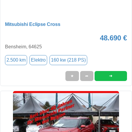
Mitsubishi Eclipse Cross
48.690 €
Bensheim, 64625
2.500 km
Elektro
160 kw (218 PS)
➜
★
➦