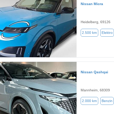
Nissan Micra
Heidelberg, 69126
2.500 km
Elektro
Nissan Qashqai
Mannheim, 68309
2.000 km
Benzin