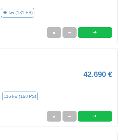
96 kw (131 PS)
➜
★
➦
42.690 €
116 kw (158 PS)
➜
★
➦