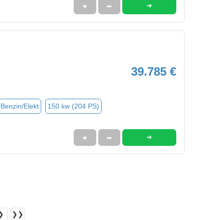
➜
★
➦
39.785 €
(Benzin/Elekt
150 kw (204 PS)
➜
★
➦
❯
❯❯