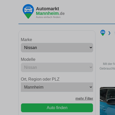
Automarkt
Mannheim
.de
Autos einfach finden
❯
Marke
Modelle
Mit der 
Gebrauchtw
Ort, Region oder PLZ
mehr Filter
Auto finden