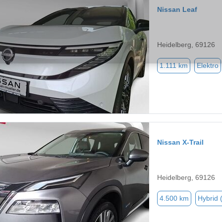
Nissan Leaf
Heidelberg, 69126
1.111 km
Elektro
Nissan X-Trail
Heidelberg, 69126
4.500 km
Hybrid 