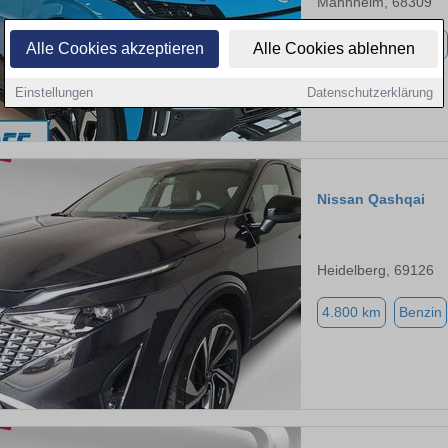
Mannheim, 68309
1.900 km
Elektro
Alle Cookies akzeptieren
Alle Cookies ablehnen
Einstellungen
Datenschutzerklärung
Nissan Qashqai
Heidelberg, 69126
4.800 km
Benzin