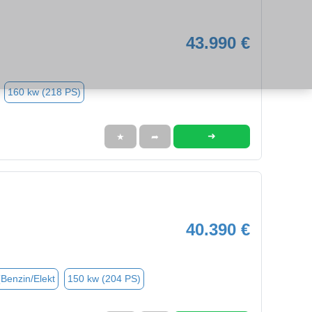
43.990 €
160 kw (218 PS)
➜
★
➦
40.390 €
(Benzin/Elekt
150 kw (204 PS)