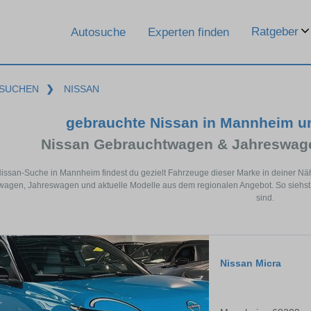
Ratgeber
Autosuche
Experten finden
SUCHEN
❯
NISSAN
gebrauchte Nissan in Mannheim u
Nissan Gebrauchtwagen & Jahreswage
Nissan-Suche in Mannheim findest du gezielt Fahrzeuge dieser Marke in deiner Nä
agen, Jahreswagen und aktuelle Modelle aus dem regionalen Angebot. So siehst 
sind.
Nissan Micra