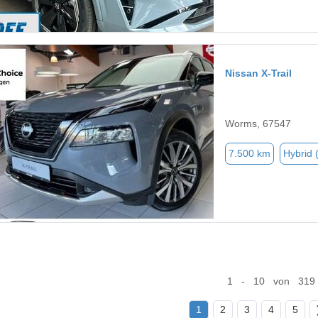
Nissan X-Trail
Worms, 67547
7.500 km
Hybrid 
1 - 10 von 319
1
2
3
4
5