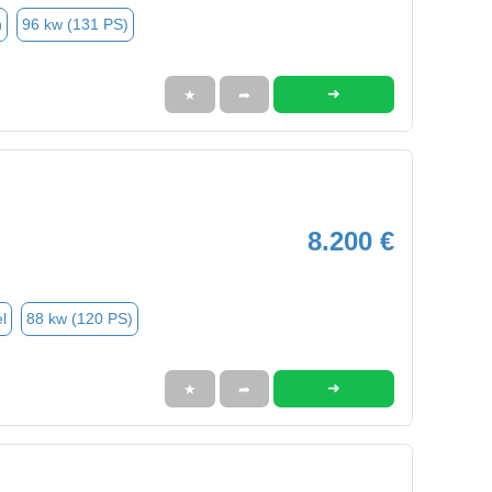
n
96 kw (131 PS)
➜
★
➦
8.200 €
l
88 kw (120 PS)
➜
★
➦