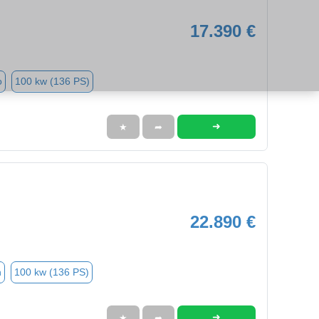
17.390 €
o
100 kw (136 PS)
➜
★
➦
22.890 €
n
100 kw (136 PS)
➜
★
➦