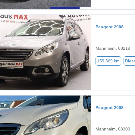
Peugeot 2008
Mannheim, 68219
159.369 km
Diese
Peugeot 2008
Mannheim, 68309