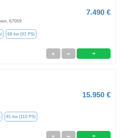
7.490 €
ein, 67059
l
68 kw (92 PS)
➜
★
➦
15.950 €
n
81 kw (110 PS)
➜
★
➦