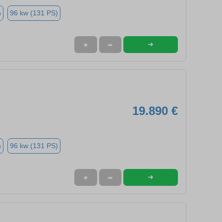
n
96 kw (131 PS)
➜
★
➦
19.890 €
n
96 kw (131 PS)
➜
★
➦