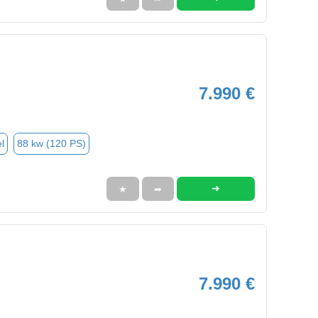
7.990 €
l
88 kw (120 PS)
➜
★
➦
7.990 €