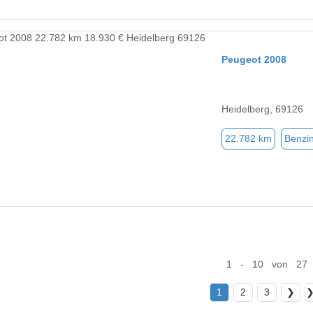
Peugeot 2008
Heidelberg, 69126
22.782 km
Benzi
1 - 10 von 27
1
2
3
❯