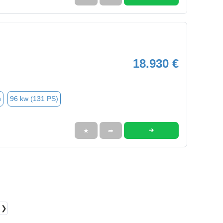
18.930 €
n
96 kw (131 PS)
➜
★
➦
❯❯