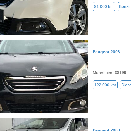
91.000 km
Benzi
Peugeot 2008
Mannheim, 68199
122.000 km
Diese
Peugeot 2008