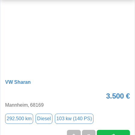
VW Sharan
3.500 €
Mannheim, 68169
292.500 km
Diesel
103 kw (140 PS)
➜
★
➦