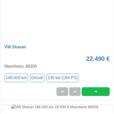
VW Sharan
22.490 €
Mannheim, 68309
146.000 km
Diesel
135 kw (184 PS)
➜
★
➦