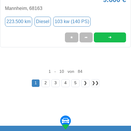
Mannheim, 68163
223.500 km
Diesel
103 kw (140 PS)
➜
★
➦
1 - 10 von 84
1
2
3
4
5
❯
❯❯