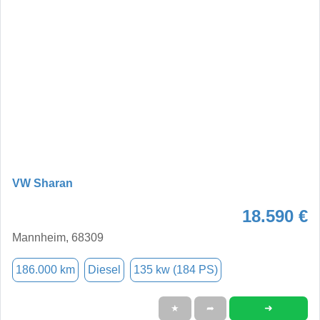
VW Sharan
18.590 €
Mannheim, 68309
186.000 km
Diesel
135 kw (184 PS)
➜
★
➦