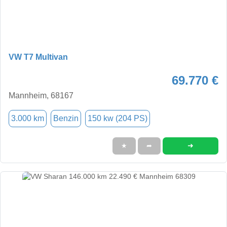
VW T7 Multivan
69.770 €
Mannheim, 68167
3.000 km
Benzin
150 kw (204 PS)
➜
★
➦