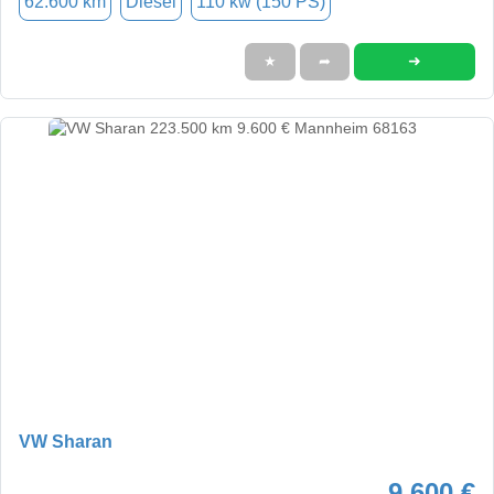
62.600 km
Diesel
110 kw (150 PS)
➜
★
➦
VW Sharan
9.600 €