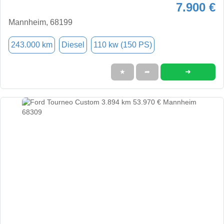
7.900 €
Mannheim, 68199
243.000 km
Diesel
110 kw (150 PS)
➜
★
➦