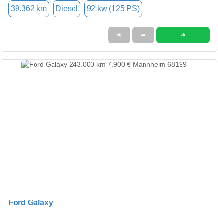
39.362 km
Diesel
92 kw (125 PS)
➜
★
➦
Ford Galaxy