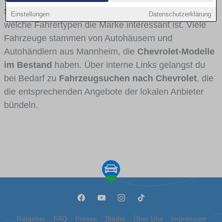
Stadt- und Umlandverkehr zu sehen sind und für
Einstellungen
Datenschutzerklärung
welche Fahrertypen die Marke interessant ist. Viele
Fahrzeuge stammen von Autohäusern und
Autohändlern aus Mannheim, die
Chevrolet-Modelle
im Bestand
haben. Über interne Links gelangst du
bei Bedarf zu
Fahrzeugsuchen nach Chevrolet
, die
die entsprechenden Angebote der lokalen Anbieter
bündeln.
Ratgeber
FAQ
Presse
Städte
Über Uns
Impressum