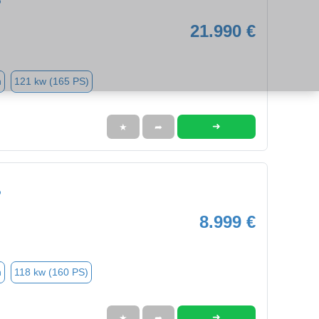
o
21.990 €
n
121 kw (165 PS)
➜
★
➦
o
8.999 €
n
118 kw (160 PS)
➜
★
➦