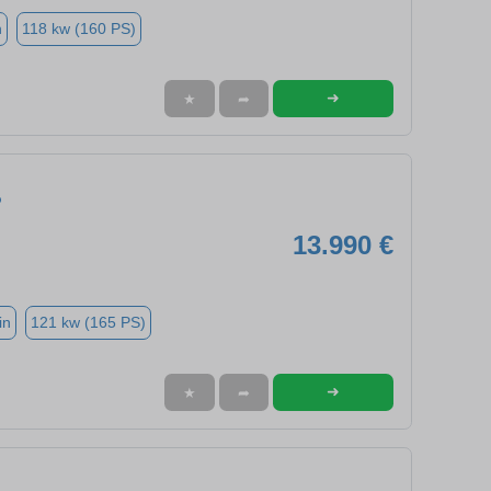
n
118 kw (160 PS)
➜
★
➦
o
13.990 €
in
121 kw (165 PS)
➜
★
➦