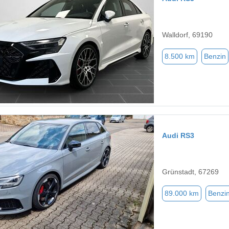
Walldorf, 69190
8.500 km
Benzin
Audi RS3
Grünstadt, 67269
89.000 km
Benzi