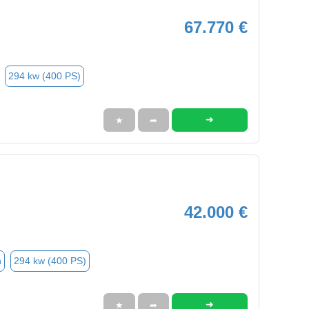
67.770 €
294 kw (400 PS)
➜
★
➦
42.000 €
n
294 kw (400 PS)
➜
★
➦