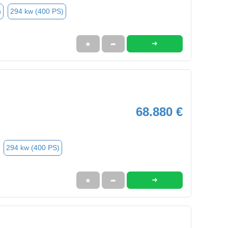
n
294 kw (400 PS)
➜
★
➦
68.880 €
294 kw (400 PS)
➜
★
➦