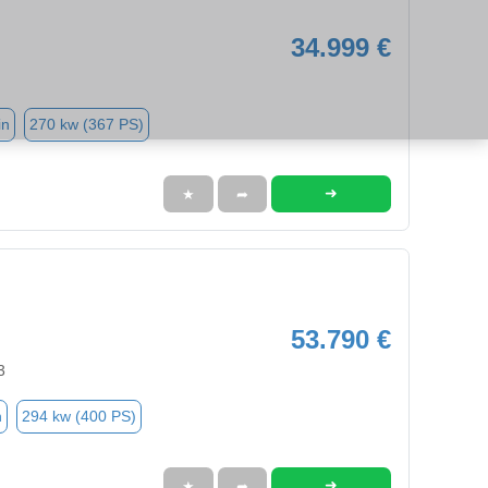
34.999 €
in
270 kw (367 PS)
➜
★
➦
53.790 €
3
n
294 kw (400 PS)
➜
★
➦