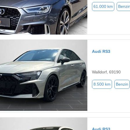
61.000 km
Benzi
Audi RS3
Walldorf, 69190
8.500 km
Benzin
Audi RS3