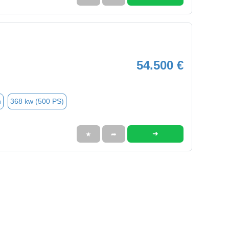
54.500 €
n
368 kw (500 PS)
➜
★
➦