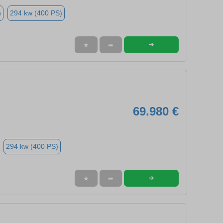
n
294 kw (400 PS)
➜
★
➦
69.980 €
294 kw (400 PS)
➜
★
➦