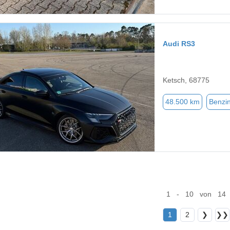
Audi RS3
Ketsch, 68775
48.500 km
Benzi
1 - 10 von 14
1
2
❯
❯❯