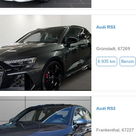
Audi RS3
Grünstadt, 67269
6.935 km
Benzin
Audi RS3
Frankenthal, 67227