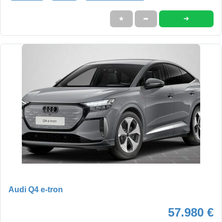
➜
★
➦
Audi Q4 e-tron
57.980 €