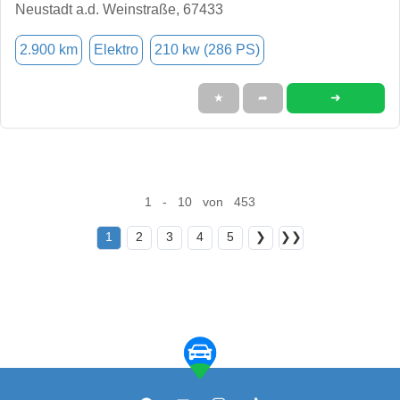
Neustadt a.d. Weinstraße, 67433
2.900 km
Elektro
210 kw (286 PS)
➜
★
➦
1 - 10 von 453
1
2
3
4
5
❯
❯❯