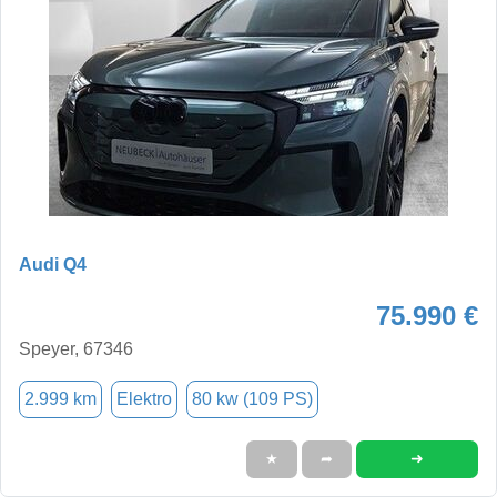
Audi Q4
75.990 €
Speyer, 67346
2.999 km
Elektro
80 kw (109 PS)
➜
★
➦