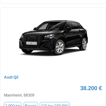
Audi Q2
38.200 €
Mannheim, 68309
2.900 km
Benzin
110 kw (150 PS)