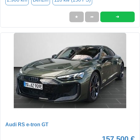
➜
★
➦
Audi RS e-tron GT
157.500 €