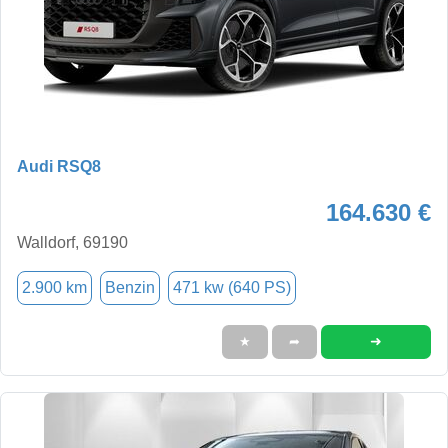
Audi RSQ8
164.630 €
Walldorf, 69190
2.900 km
Benzin
471 kw (640 PS)
➜
★
➦