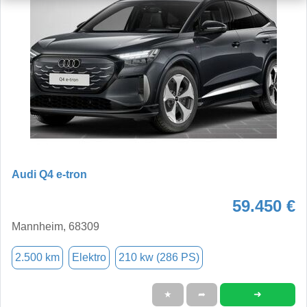
Audi Q4 e-tron
59.450 €
Mannheim, 68309
2.500 km
Elektro
210 kw (286 PS)
➜
★
➦