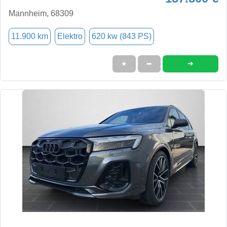
Mannheim, 68309
11.900 km
Elektro
620 kw (843 PS)
➜
★
➦