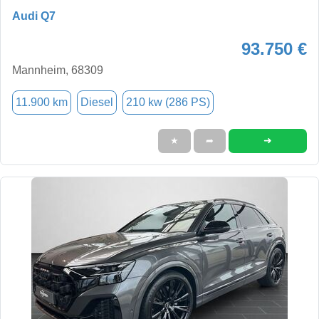
Audi Q7
93.750 €
Mannheim, 68309
11.900 km
Diesel
210 kw (286 PS)
➜
★
➦