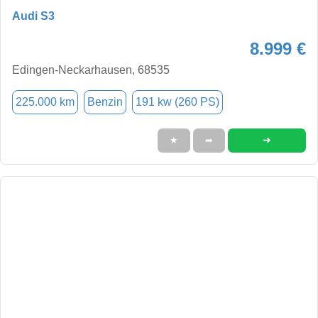
Audi S3
8.999 €
Edingen-Neckarhausen, 68535
225.000 km
Benzin
191 kw (260 PS)
➜
★
➦