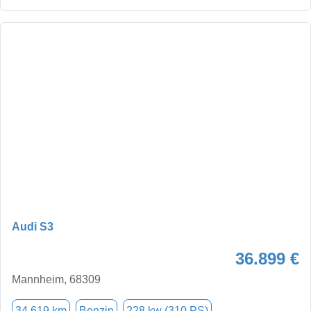
Audi S3
36.899 €
Mannheim, 68309
34.619 km
Benzin
228 kw (310 PS)