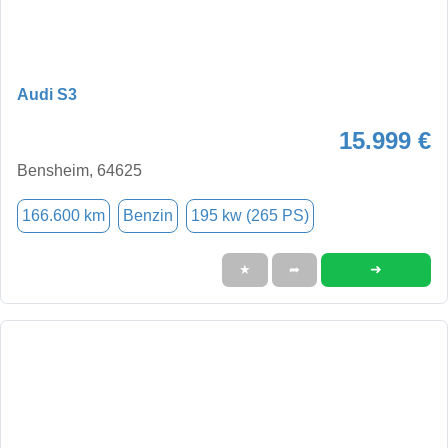
Audi S3
15.999 €
Bensheim, 64625
166.600 km
Benzin
195 kw (265 PS)
➜
★
➦