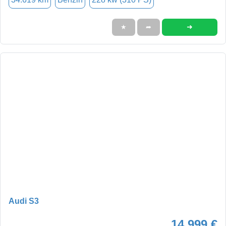
➜
★
➦
Audi S3
14.999 €