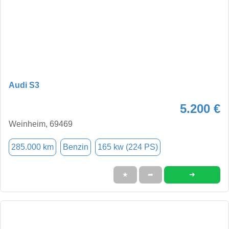
Audi S3
5.200 €
Weinheim, 69469
285.000 km
Benzin
165 kw (224 PS)
➜
★
➦