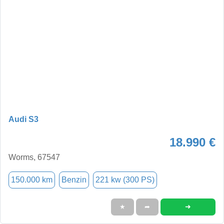
Audi S3
18.990 €
Worms, 67547
150.000 km
Benzin
221 kw (300 PS)
➜
★
➦