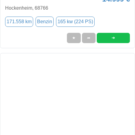
Hockenheim, 68766
171.558 km
Benzin
165 kw (224 PS)
➜
★
➦