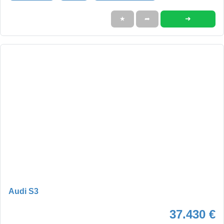
➜
★
➦
Audi S3
37.430 €