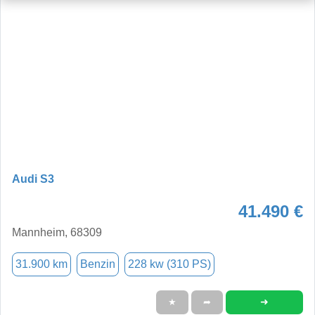
Audi S3
41.490 €
Mannheim, 68309
31.900 km
Benzin
228 kw (310 PS)
➜
★
➦