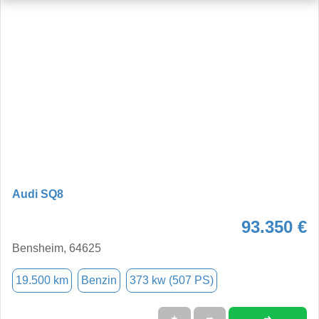
Audi SQ8
93.350 €
Bensheim, 64625
19.500 km
Benzin
373 kw (507 PS)
➜
★
➦