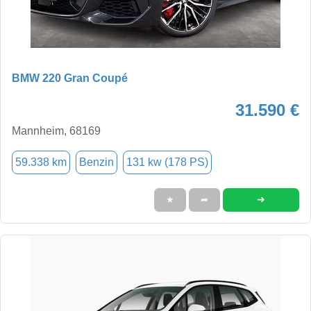
BMW 220 Gran Coupé
31.590 €
Mannheim, 68169
59.338 km
Benzin
131 kw (178 PS)
➜
★
➦