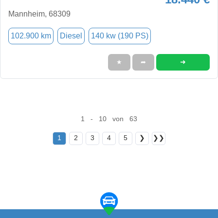
Mannheim, 68309
102.900 km
Diesel
140 kw (190 PS)
➜
★
➦
1 - 10 von 63
1
2
3
4
5
❯
❯❯