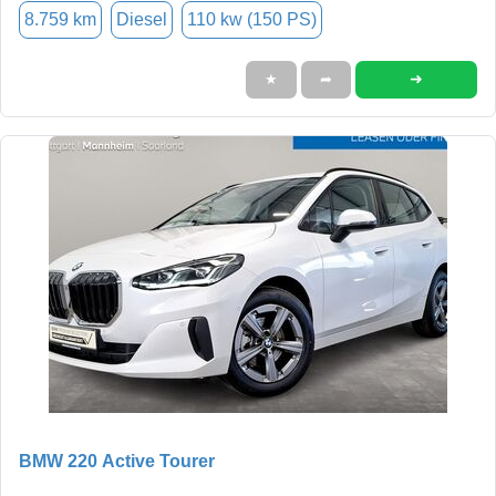
8.759 km
Diesel
110 kw (150 PS)
➜
★
➦
BMW 220 Active Tourer