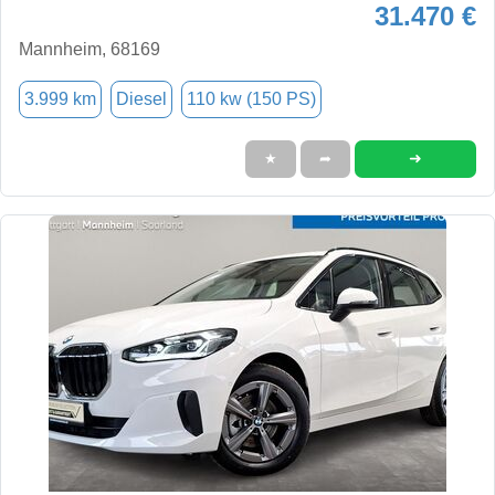
31.470 €
Mannheim, 68169
3.999 km
Diesel
110 kw (150 PS)
➜
★
➦