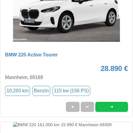
BMW 220 Active Tourer
28.890 €
Mannheim, 68169
10.293 km
Benzin
115 kw (156 PS)
➜
★
➦