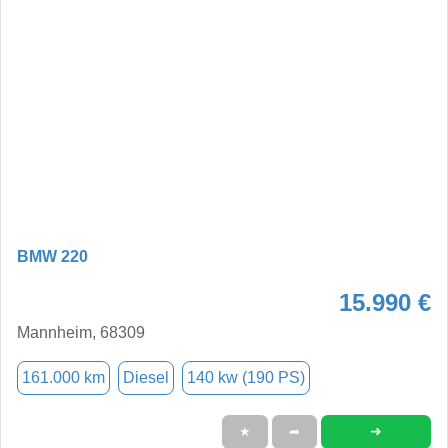
BMW 220
15.990 €
Mannheim, 68309
161.000 km
Diesel
140 kw (190 PS)
➜
★
➦