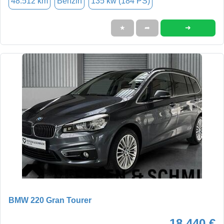
48.512 km
Benzin
135 kw (184 PS)
➜
★
➦
BMW 220 Gran Tourer
18.440 €