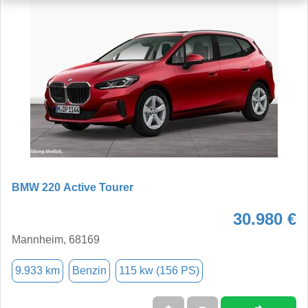
BMW 220 Active Tourer
30.980 €
Mannheim, 68169
9.933 km
Benzin
115 kw (156 PS)
➜
★
➦