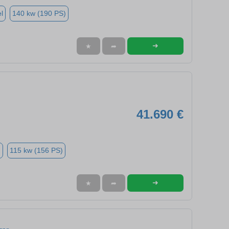
l
140 kw (190 PS)
➜
★
➦
41.690 €
n
115 kw (156 PS)
➜
★
➦