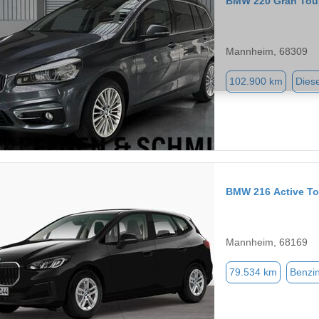
BMW 220 Gran Tou
Mannheim, 68309
102.900 km
Diese
BMW 216 Active To
Mannheim, 68169
79.534 km
Benzi