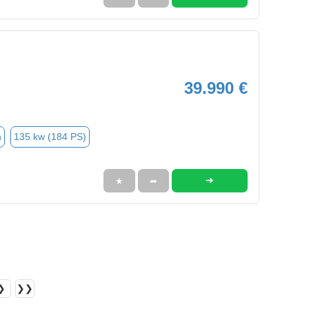
39.990 €
n
135 kw (184 PS)
➜
★
➦
❯
❯❯