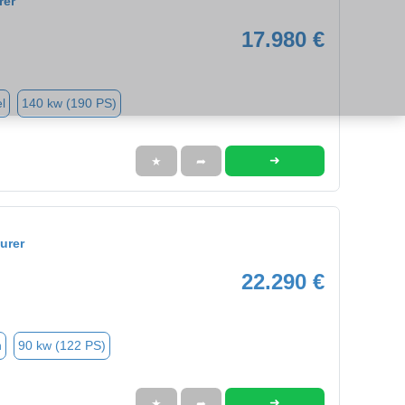
rer
17.980 €
l
140 kw (190 PS)
➜
★
➦
urer
22.290 €
n
90 kw (122 PS)
➜
★
➦