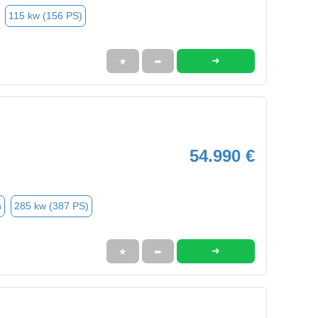
115 kw (156 PS)
➜
★
➦
54.990 €
n
285 kw (387 PS)
➜
★
➦