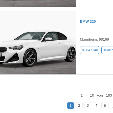
BMW 220
Mannheim, 68169
10.847 km
Benzi
1 - 10 von 183
1
2
3
4
5