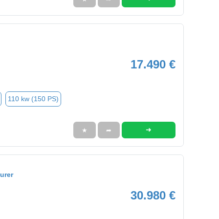
17.490 €
110 kw (150 PS)
➜
★
➦
urer
30.980 €