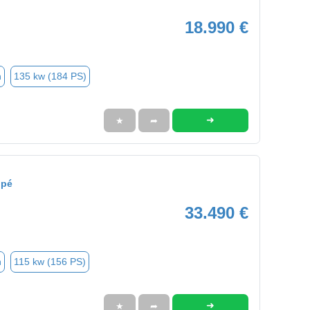
18.990 €
n
135 kw (184 PS)
➜
★
➦
upé
33.490 €
n
115 kw (156 PS)
➜
★
➦