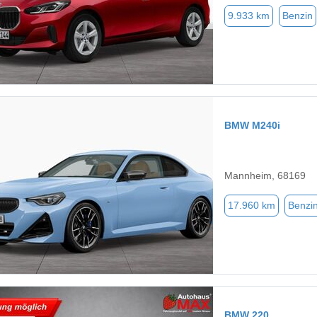
9.933 km
Benzin
BMW M240i
Mannheim, 68169
17.960 km
Benzi
BMW 220