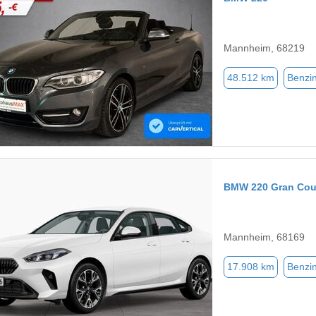
Mannheim, 68219
48.512 km
Benzi
BMW 220 Gran Co
Mannheim, 68169
17.908 km
Benzi