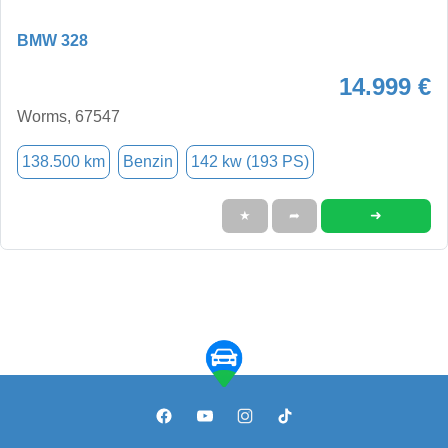
BMW 328
14.999 €
Worms, 67547
138.500 km
Benzin
142 kw (193 PS)
➜
★
➦