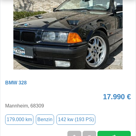
BMW 328
17.990 €
Mannheim, 68309
179.000 km
Benzin
142 kw (193 PS)
➜
★
➦