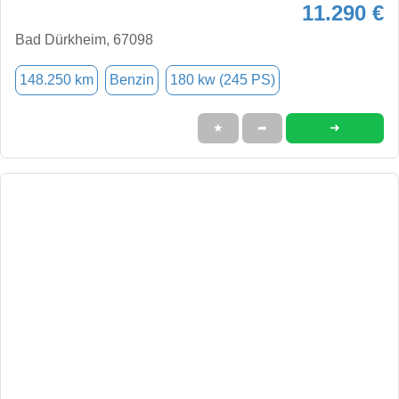
11.290 €
Bad Dürkheim, 67098
148.250 km
Benzin
180 kw (245 PS)
➜
★
➦