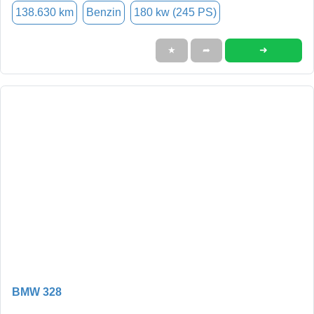
138.630 km
Benzin
180 kw (245 PS)
➜
★
➦
BMW 328