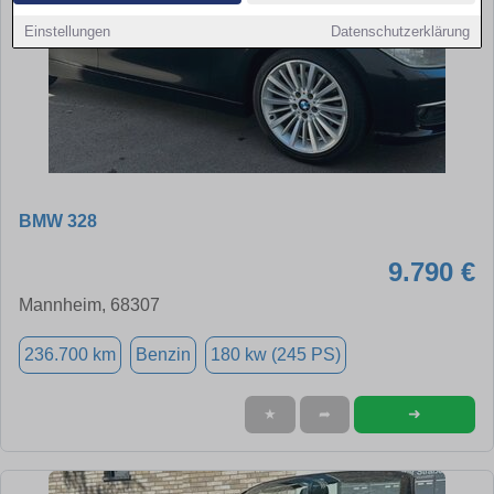
Einstellungen
Datenschutzerklärung
BMW 328
9.790 €
Mannheim, 68307
236.700 km
Benzin
180 kw (245 PS)
➜
★
➦