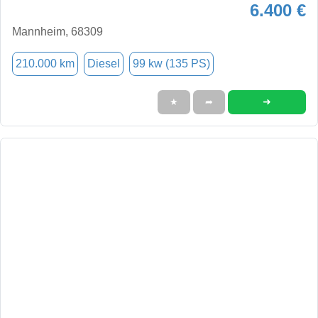
6.400 €
Mannheim, 68309
210.000 km
Diesel
99 kw (135 PS)
➜
★
➦