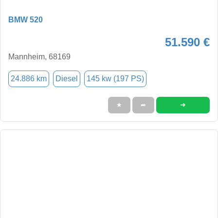
BMW 520
51.590 €
Mannheim, 68169
24.886 km
Diesel
145 kw (197 PS)
➜
★
➦