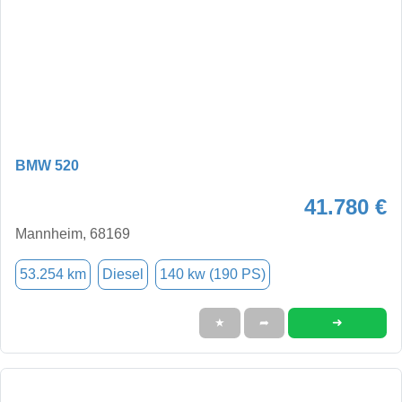
BMW 520
41.780 €
Mannheim, 68169
53.254 km
Diesel
140 kw (190 PS)
➜
★
➦