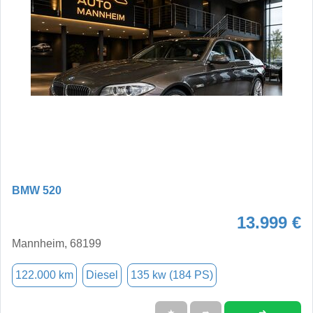
BMW 520
13.999 €
Mannheim, 68199
122.000 km
Diesel
135 kw (184 PS)
➜
★
➦