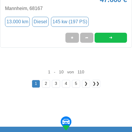
Mannheim, 68167
13.000 km
Diesel
145 kw (197 PS)
➜
★
➦
1 - 10 von 110
1
2
3
4
5
❯
❯❯