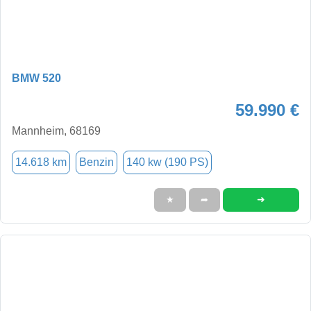
BMW 520
59.990 €
Mannheim, 68169
14.618 km
Benzin
140 kw (190 PS)
➜
★
➦