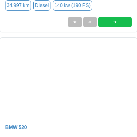
34.997 km
Diesel
140 kw (190 PS)
➜
★
➦
BMW 520