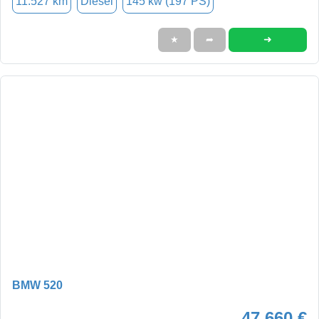
11.527 km
Diesel
145 kw (197 PS)
➜
★
➦
BMW 520
47.660 €