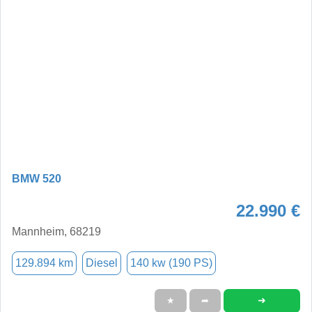
BMW 520
22.990 €
Mannheim, 68219
129.894 km
Diesel
140 kw (190 PS)
➜
★
➦