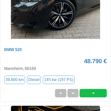
BMW 520
48.790 €
Mannheim, 68169
39.800 km
Diesel
145 kw (197 PS)
➜
★
➦