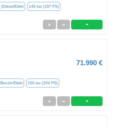
 (Diesel/Elekt
145 kw (197 PS)
➜
★
➦
71.990 €
(Benzin/Elekt
150 kw (204 PS)
➜
★
➦