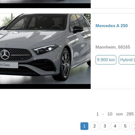
Mercedes A 250
Mannheim, 68165
9.900 km
Hybrid 
1 - 10 von 285
1
2
3
4
5