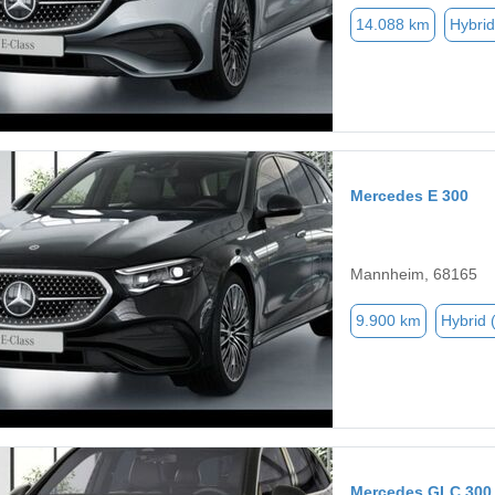
14.088 km
Hybrid
Mercedes E 300
Mannheim, 68165
9.900 km
Hybrid 
Mercedes GLC 300