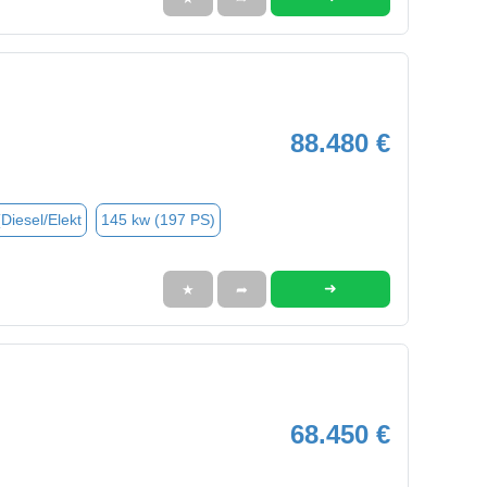
88.480 €
(Diesel/Elekt
145 kw (197 PS)
➜
★
➦
68.450 €