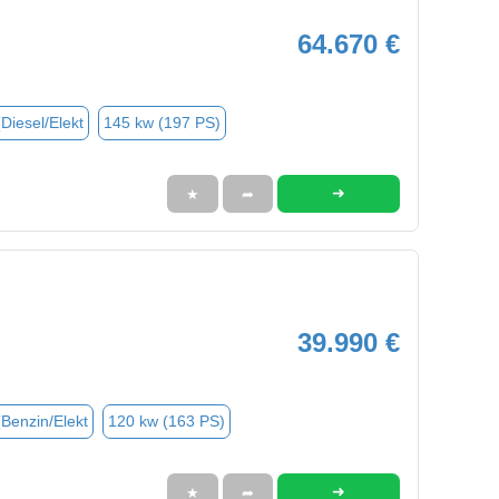
64.670 €
(Diesel/Elekt
145 kw (197 PS)
➜
★
➦
39.990 €
(Benzin/Elekt
120 kw (163 PS)
➜
★
➦