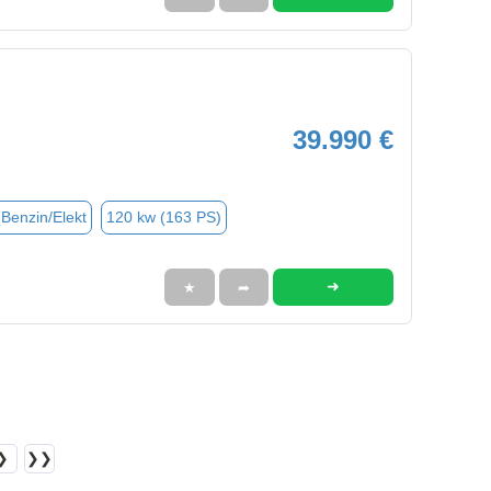
39.990 €
(Benzin/Elekt
120 kw (163 PS)
➜
★
➦
❯
❯❯