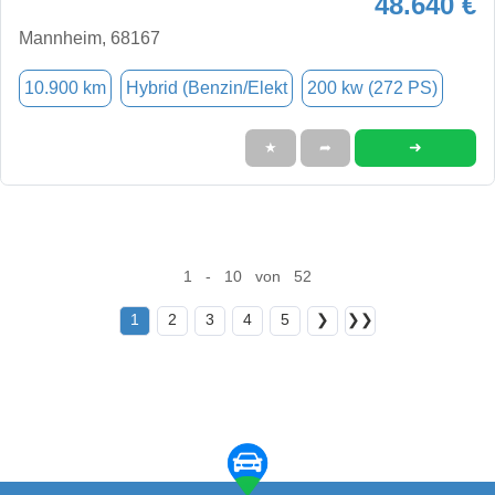
48.640 €
Mannheim, 68167
10.900 km
Hybrid (Benzin/Elekt
200 kw (272 PS)
➜
★
➦
1 - 10 von 52
1
2
3
4
5
❯
❯❯