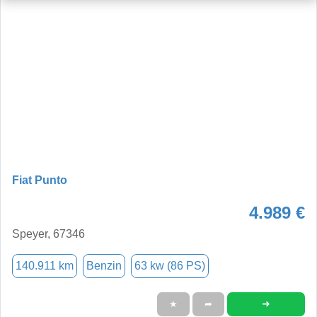
Fiat Punto
4.989 €
Speyer, 67346
140.911 km
Benzin
63 kw (86 PS)
➜
★
➦