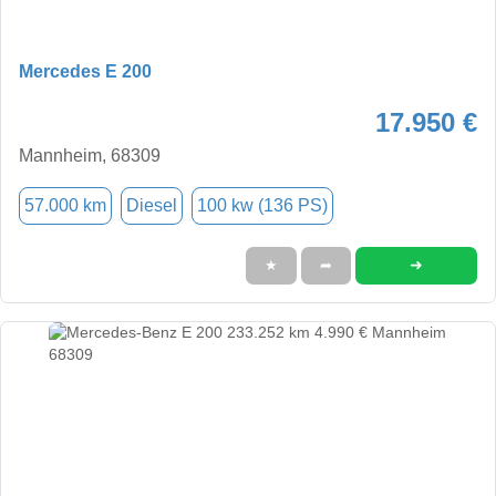
Mercedes E 200
17.950 €
Mannheim, 68309
57.000 km
Diesel
100 kw (136 PS)
➜
★
➦