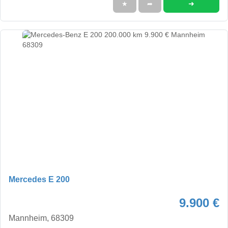
➜
★
➦
Mercedes E 200
9.900 €
Mannheim, 68309