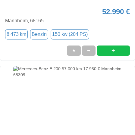
52.990 €
Mannheim, 68165
8.473 km
Benzin
150 kw (204 PS)
➜
★
➦