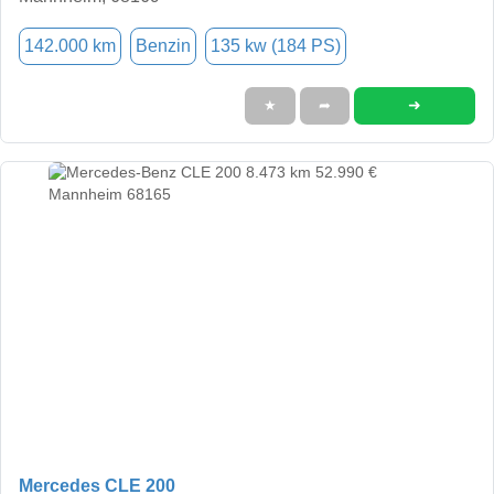
142.000 km
Benzin
135 kw (184 PS)
➜
★
➦
Mercedes CLE 200