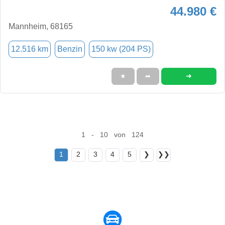
44.980 €
Mannheim, 68165
12.516 km
Benzin
150 kw (204 PS)
➜
★
➦
1 - 10 von 124
1
2
3
4
5
❯
❯❯