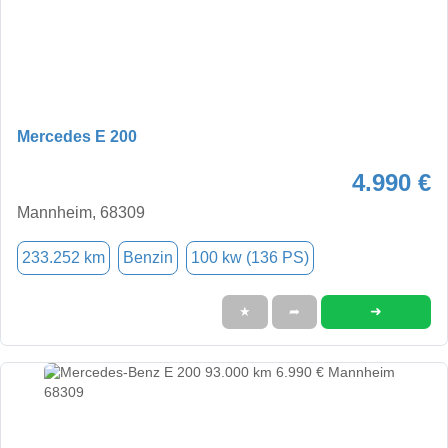
Mercedes E 200
4.990 €
Mannheim, 68309
233.252 km
Benzin
100 kw (136 PS)
➜
★
➦