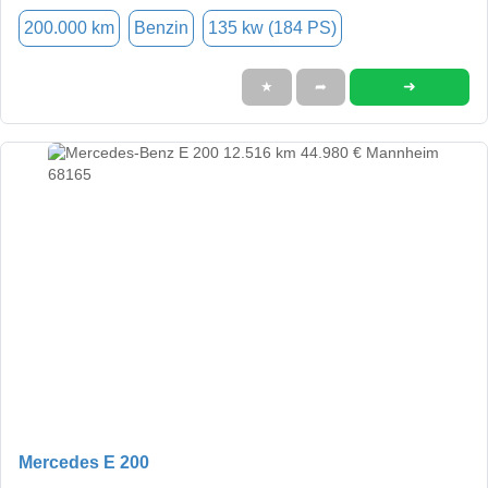
200.000 km
Benzin
135 kw (184 PS)
➜
★
➦
Mercedes E 200