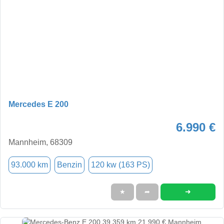
Mercedes E 200
6.990 €
Mannheim, 68309
93.000 km
Benzin
120 kw (163 PS)
➜
★
➦