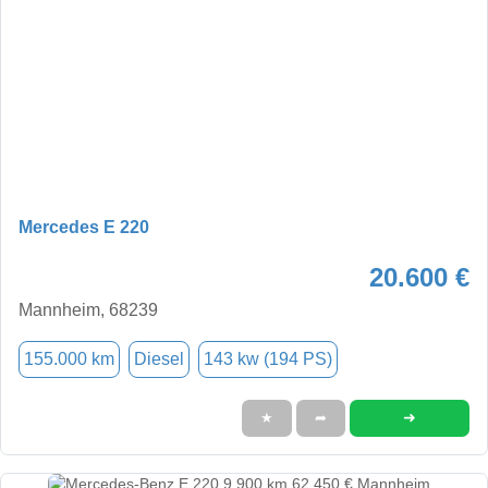
Mercedes E 220
20.600 €
Mannheim, 68239
155.000 km
Diesel
143 kw (194 PS)
➜
★
➦