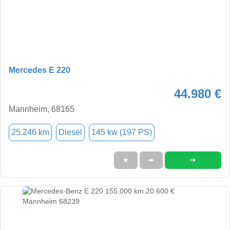
Mercedes E 220
44.980 €
Mannheim, 68165
25.246 km
Diesel
145 kw (197 PS)
➜
★
➦