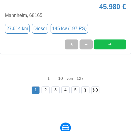
45.980 €
Mannheim, 68165
27.614 km
Diesel
145 kw (197 PS)
➜
★
➦
1 - 10 von 127
1
2
3
4
5
❯
❯❯