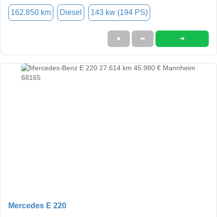
162.850 km
Diesel
143 kw (194 PS)
➜
★
➦
Mercedes E 220