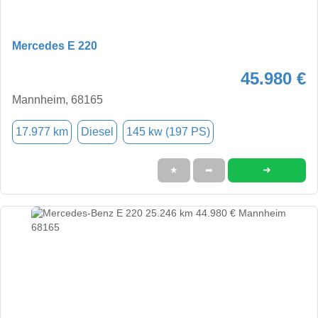
Mercedes E 220
45.980 €
Mannheim, 68165
17.977 km
Diesel
145 kw (197 PS)
➜
★
➦