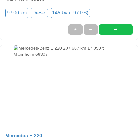
9.900 km
Diesel
145 kw (197 PS)
➜
★
➦
Mercedes E 220