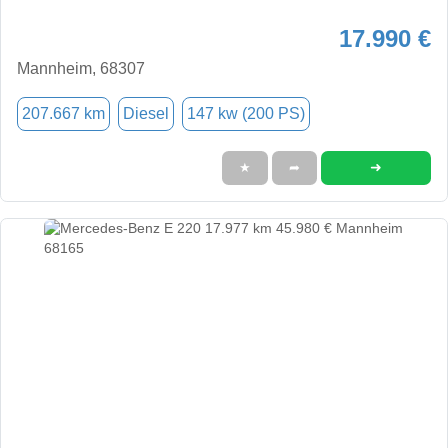
17.990 €
Mannheim, 68307
207.667 km
Diesel
147 kw (200 PS)
➜
★
➦