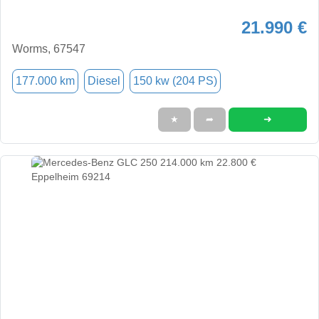
21.990 €
Worms, 67547
177.000 km
Diesel
150 kw (204 PS)
➜
★
➦