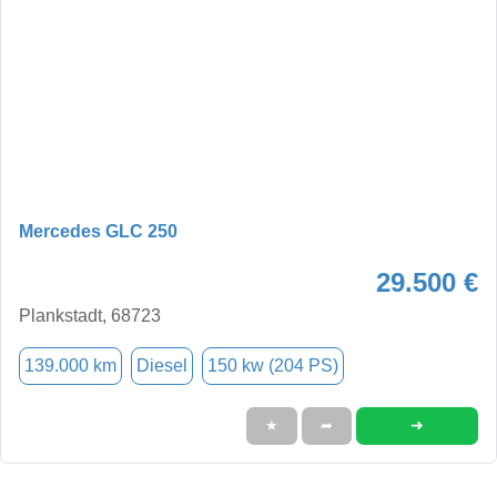
Mercedes GLC 250
29.500 €
Plankstadt, 68723
139.000 km
Diesel
150 kw (204 PS)
➜
★
➦