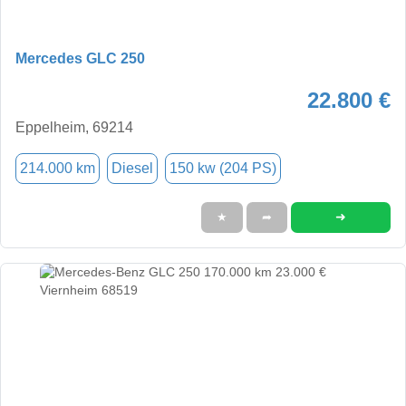
Mercedes GLC 250
22.800 €
Eppelheim, 69214
214.000 km
Diesel
150 kw (204 PS)
➜
★
➦