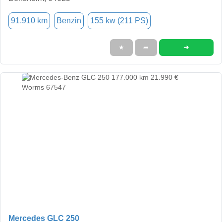
91.910 km
Benzin
155 kw (211 PS)
➜
★
➦
Mercedes GLC 250