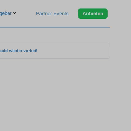
geber
Partner Events
Anbieten
bald wieder vorbei!