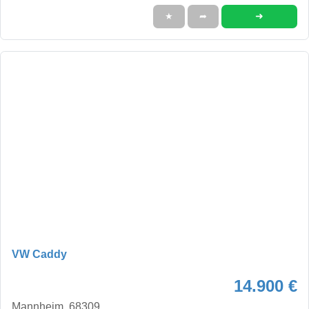
➜
★
➦
VW Caddy
14.900 €
Mannheim, 68309