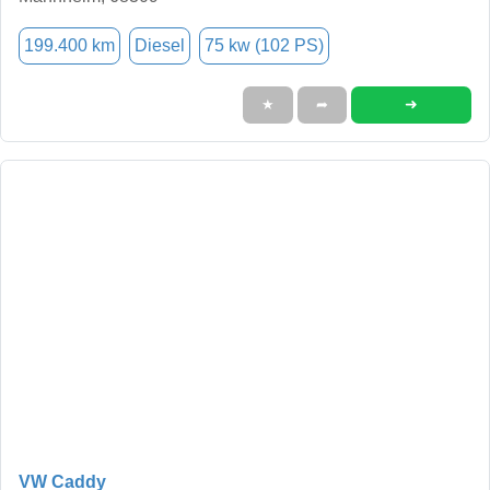
199.400 km
Diesel
75 kw (102 PS)
➜
★
➦
VW Caddy