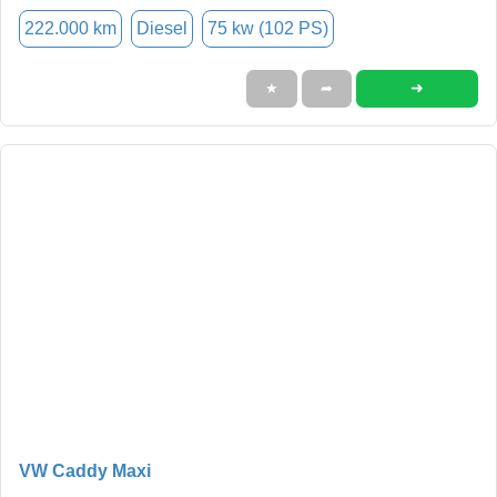
222.000 km
Diesel
75 kw (102 PS)
➜
★
➦
VW Caddy Maxi