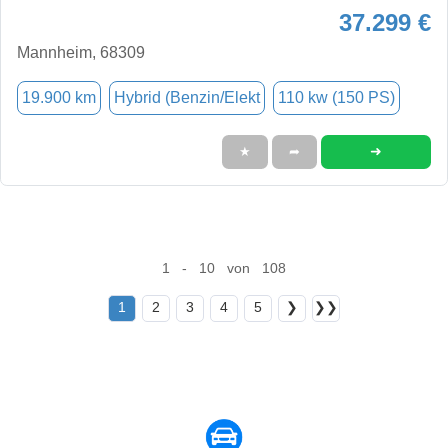
37.299 €
Mannheim, 68309
19.900 km
Hybrid (Benzin/Elekt
110 kw (150 PS)
➜
★
➦
1 - 10 von 108
1
2
3
4
5
❯
❯❯