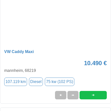
VW Caddy Maxi
10.490 €
mannheim, 68219
107.119 km
Diesel
75 kw (102 PS)
➜
★
➦