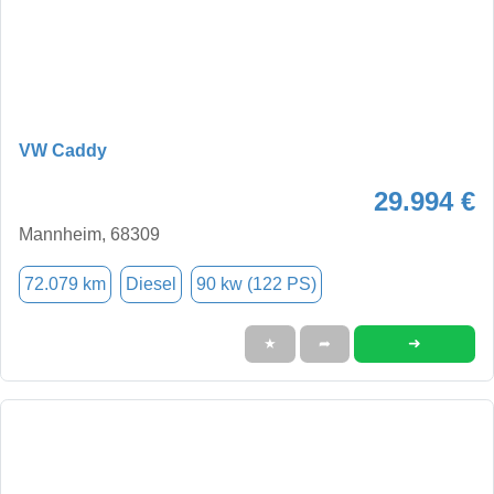
VW Caddy
29.994 €
Mannheim, 68309
72.079 km
Diesel
90 kw (122 PS)
➜
★
➦