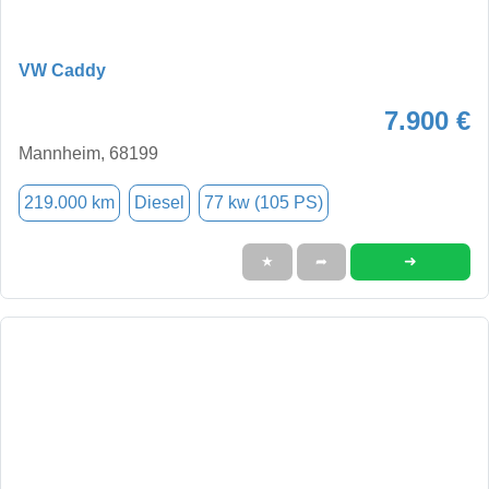
VW Caddy
7.900 €
Mannheim, 68199
219.000 km
Diesel
77 kw (105 PS)
➜
★
➦