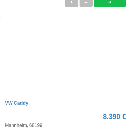
➜
★
➦
VW Caddy
8.390 €
Mannheim, 68199