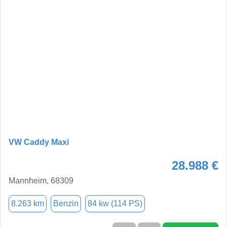
VW Caddy Maxi
28.988 €
Mannheim, 68309
8.263 km
Benzin
84 kw (114 PS)