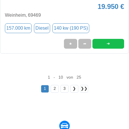
19.950 €
Weinheim, 69469
157.000 km
Diesel
140 kw (190 PS)
➜
★
➦
1 - 10 von 25
1
2
3
❯
❯❯