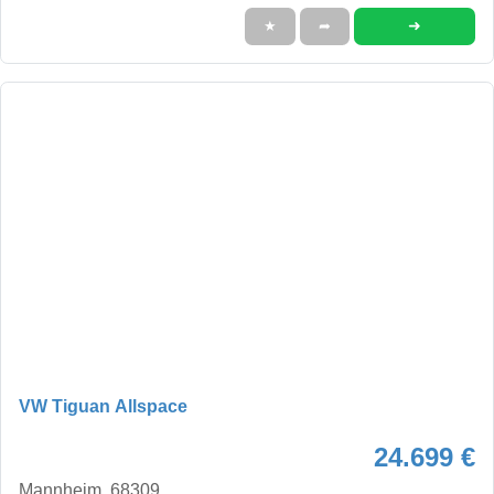
➜
★
➦
VW Tiguan Allspace
24.699 €
Mannheim, 68309