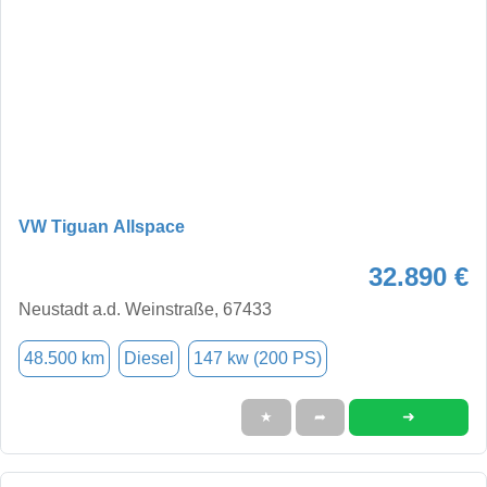
VW Tiguan Allspace
32.890 €
Neustadt a.d. Weinstraße, 67433
48.500 km
Diesel
147 kw (200 PS)
➜
★
➦