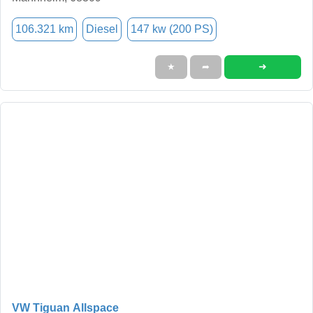
106.321 km
Diesel
147 kw (200 PS)
➜
★
➦
VW Tiguan Allspace