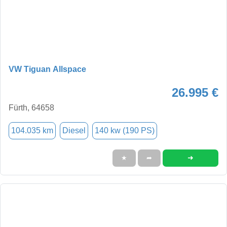
VW Tiguan Allspace
26.995 €
Fürth, 64658
104.035 km
Diesel
140 kw (190 PS)
➜
★
➦