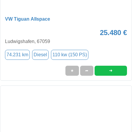
VW Tiguan Allspace
25.480 €
Ludwigshafen, 67059
74.231 km
Diesel
110 kw (150 PS)
➜
★
➦