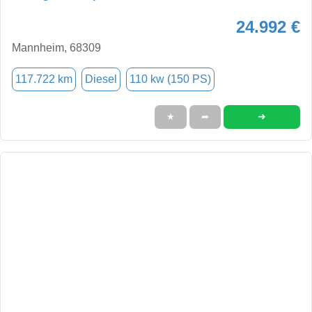
24.992 €
Mannheim, 68309
117.722 km
Diesel
110 kw (150 PS)
➜
★
➦