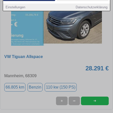
Einstellungen
Datenschutzerklärung
VW Tiguan Allspace
28.291 €
Mannheim, 68309
66.805 km
Benzin
110 kw (150 PS)
➜
★
➦