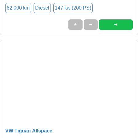
82.000 km
Diesel
147 kw (200 PS)
➜
★
➦
VW Tiguan Allspace