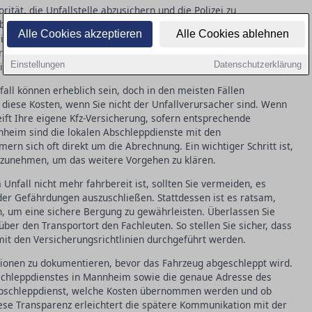
ität, die Unfallstelle abzusichern und die Polizei zu
übernimmt ein lokaler
die Bergung des
Abschleppdienst
Alle Cookies akzeptieren
Alle Cookies ablehnen
rierten Prozess: Das Fahrzeug wird aufgeladen und zu einem
orgt der Abschleppdienst dafür, dass die Straße schnell wieder
Einstellungen
Datenschutzerklärung
mieden werden.
all können erheblich sein, doch in den meisten Fällen
 diese Kosten, wenn Sie nicht der Unfallverursacher sind. Wenn
eift Ihre eigene Kfz-Versicherung, sofern entsprechende
nheim sind die lokalen Abschleppdienste mit den
rn sich oft direkt um die Abrechnung. Ein wichtiger Schritt ist,
ufzunehmen, um das weitere Vorgehen zu klären.
fall nicht mehr fahrbereit ist, sollten Sie vermeiden, es
er Gefährdungen auszuschließen. Stattdessen ist es ratsam,
n, um eine sichere Bergung zu gewährleisten. Überlassen Sie
über den Transportort den Fachleuten. So stellen Sie sicher, dass
 mit den Versicherungsrichtlinien durchgeführt werden.
mationen zu dokumentieren, bevor das Fahrzeug abgeschleppt wird.
bschleppdienstes in Mannheim sowie die genaue Adresse des
m Abschleppdienst, welche Kosten übernommen werden und ob
ese Transparenz erleichtert die spätere Kommunikation mit der