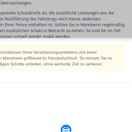
 Überraschungen.
ezielle Schutzbriefe an, die zusätzliche Leistungen wie die
die Rückführung des Fahrzeugs nach Hause abdecken.
 in Ihrer Police enthalten ist. Sollten Sie in Mannheim regelmäßig
en zusätzlichen Schutz in Betracht zu ziehen. So sind Sie im Fall
können schnell wieder mobil werden.
formationen Ihres Versicherungsanbieters und eines
n Mannheim griffbereit im Handschuhfach. So können Sie im
gen Schritte einleiten, ohne wertvolle Zeit zu verlieren.