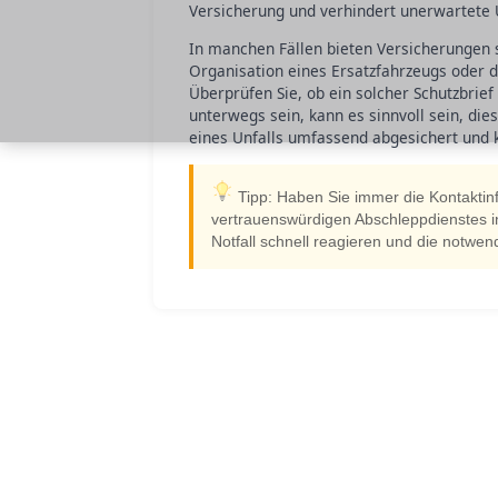
Versicherung und verhindert unerwartete
In manchen Fällen bieten Versicherungen sp
Organisation eines Ersatzfahrzeugs oder 
Überprüfen Sie, ob ein solcher Schutzbrief
unterwegs sein, kann es sinnvoll sein, dies
eines Unfalls umfassend abgesichert und 
Tipp: Haben Sie immer die Kontaktin
vertrauenswürdigen Abschleppdienstes i
Notfall schnell reagieren und die notwendi