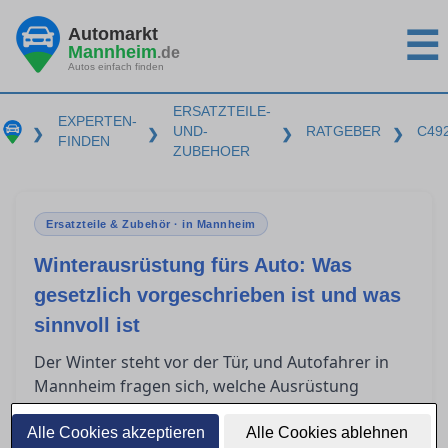
Automarkt
☰
Mannheim
.de
Autos einfach finden
ERSATZTEILE-
EXPERTEN-
UND-
RATGEBER
C49
❯
❯
❯
❯
FINDEN
ZUBEHOER
Ersatzteile & Zubehör · in Mannheim
Winterausrüstung fürs Auto: Was
gesetzlich vorgeschrieben ist und was
sinnvoll ist
Der Winter steht vor der Tür, und Autofahrer in
Mannheim fragen sich, welche Ausrüstung
entscheidend ist, um sicher durch die kalte
Jahreszeit zu kommen. Die situative
Alle Cookies akzeptieren
Alle Cookies ablehnen