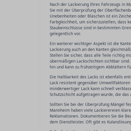
Nach der Lackierung Ihres Fahrzeugs in Ma
Sie mit der Überprüfung der Oberflächenbe
Unebenheiten oder Bläschen ist ein Zeichen
Farbgleichheit, um sicherzustellen, dass 
Staubeinschlüsse sind in bestimmten Gre
gelegentlich vor.
Ein weiterer wichtiger Aspekt ist die Kan
Lackierung auch an den Kanten gleichmäßi
Stellen Sie sicher, dass alle Teile richtig
übermäßigen Lackschichten sichtbar sind.
hin und kann zu frühzeitigem Abblättern f
Die Haltbarkeit des Lacks ist ebenfalls en
Lack resistent gegenüber Umweltfaktoren w
minderwertiger Lack kann schnell verblas
Schutzschicht aufgetragen wurde, die das A
Sollten Sie bei der Überprüfung Mängel fes
Mannheim haben viele Lackierereien klar
Reklamationen. Dokumentieren Sie die Bea
dem Dienstleister. Oft gibt es Kulanzlösu