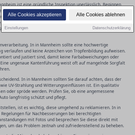
nnheim ist eine gründliche Inspektion unerlässlich. Beginnen
schaffenheit: Eine gleichmäßige, glatte Struktur ohne sichtbare
Alle Cookies akzeptieren
Alle Cookies ablehnen
 für qualitativ hochwertige Arbeit. Achten Sie auch auf
keine Unterschiede im Farbton erkennbar sind. Kleinere
nzen tolerierbar und kommen selbst bei besten Bedingungen
Einstellungen
Datenschutzerklärung
tenverarbeitung. In in Mannheim sollte eine hochwertige
g verlaufen und keine Anzeichen von Tropfenbildung aufweisen.
 montiert und justiert sind, damit keine Farbabweichungen oder
 Eine ungenaue Kantenführung weist oft auf mangelnde Sorgfalt
ühren.
tscheidend. In in Mannheim sollten Sie darauf achten, dass der
ie UV-Strahlung und Witterungseinflüssen ist. Ein qualitativ
sen oder spröde werden. Prüfen Sie, ob eine angemessene
uto langfristig schützt und pflegt.
tstellen, ist es wichtig, diese umgehend zu reklamieren. In in
e Regelungen für Nachbesserungen bei berechtigten
nstandungen mit Fotos und besprechen Sie diese direkt mit
ngen, um das Problem zeitnah und zufriedenstellend zu beheben.