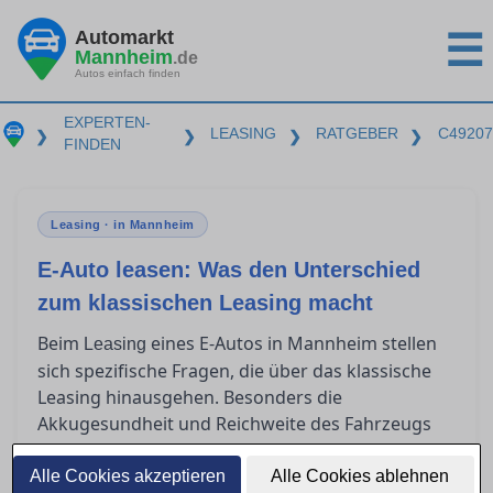
Automarkt
☰
Mannheim
.de
Autos einfach finden
EXPERTEN-
LEASING
RATGEBER
C49207
❯
❯
❯
❯
FINDEN
Leasing · in Mannheim
E-Auto leasen: Was den Unterschied
zum klassischen Leasing macht
Beim
eines E-Autos in Mannheim stellen
Leasing
sich spezifische Fragen, die über das klassische
Leasing hinausgehen. Besonders die
Akkugesundheit und Reichweite des Fahrzeugs
sollten im Vertrag klar geregelt sein. Zudem
bieten steuerliche Vorteile und besondere
Alle Cookies akzeptieren
Alle Cookies ablehnen