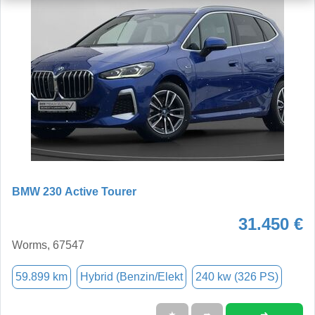
BMW 230 Active Tourer
31.450 €
Worms, 67547
59.899 km
Hybrid (Benzin/Elekt
240 kw (326 PS)
➜
★
➦