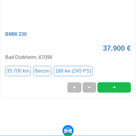
BMW 230
37.900 €
Bad Dürkheim, 67098
35.700 km
Benzin
180 kw (245 PS)
➜
★
➦