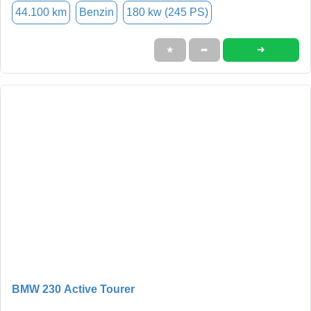
44.100 km
Benzin
180 kw (245 PS)
➜
★
➦
BMW 230 Active Tourer