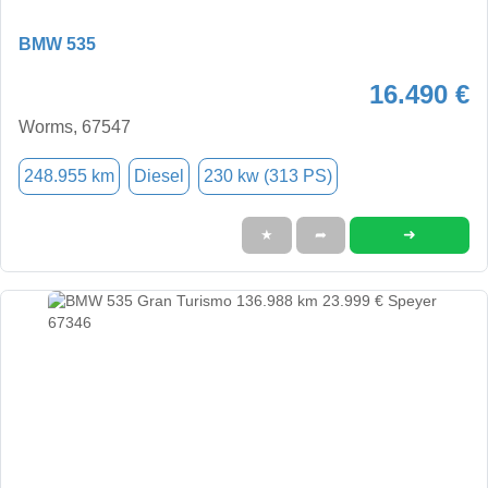
BMW 535
16.490 €
Worms, 67547
248.955 km
Diesel
230 kw (313 PS)
➜
★
➦