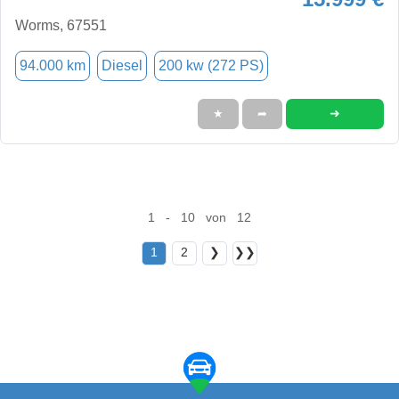
Worms, 67551
94.000 km
Diesel
200 kw (272 PS)
➜
★
➦
1 - 10 von 12
1
2
❯
❯❯