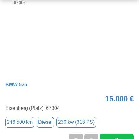
BMW 535
16.000 €
Eisenberg (Pfalz), 67304
246.500 km
Diesel
230 kw (313 PS)
➜
★
➦