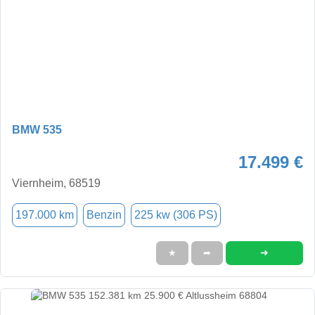
BMW 535
17.499 €
Viernheim, 68519
197.000 km
Benzin
225 kw (306 PS)
➜
★
➦