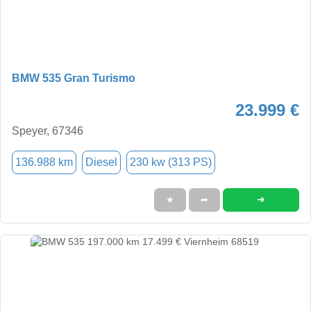
BMW 535 Gran Turismo
23.999 €
Speyer, 67346
136.988 km
Diesel
230 kw (313 PS)
➜
★
➦