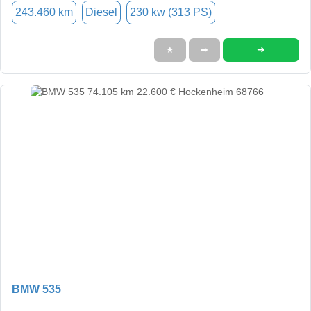
243.460 km
Diesel
230 kw (313 PS)
➜
★
➦
BMW 535