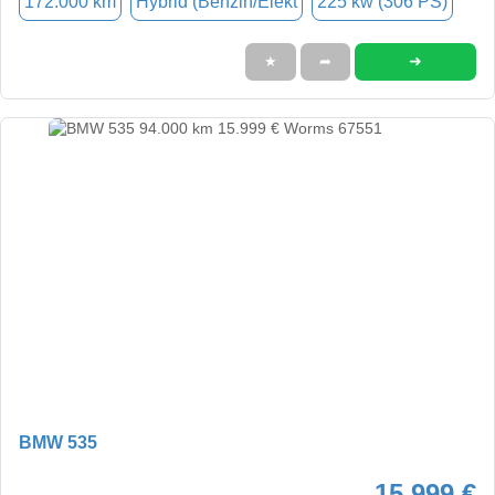
172.000 km
Hybrid (Benzin/Elekt
225 kw (306 PS)
➜
★
➦
BMW 535
15.999 €