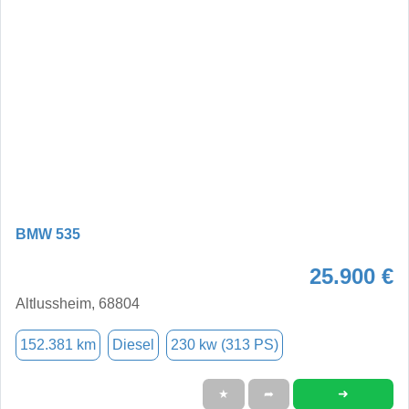
BMW 535
25.900 €
Altlussheim, 68804
152.381 km
Diesel
230 kw (313 PS)
➜
★
➦