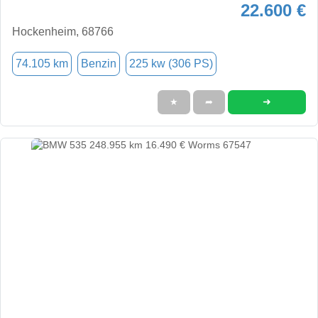
22.600 €
Hockenheim, 68766
74.105 km
Benzin
225 kw (306 PS)
➜
★
➦